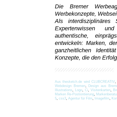
Die Bremer Werbeag
Werbekonzepte, Webseit
Als interdisziplinäres
Expertenwissen und 
authentische, einpr
entwickeln: Marken, de
ganzheitlichen Identitä
Konzepte, die den Erfolg 
Aus thesketch.de wird CLUBCREATIV
Webdesign Bremen
,
Design aus Brem
Illustrations
,
Logo
,
Ci
,
Visitenkarten
,
Br
Marken Re-Postiontierung
,
Markenberat
5
,
css3
,
Agentur für Film
,
Imagefilm
,
Kon